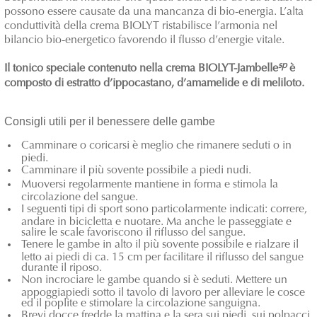
possono essere causate da una mancanza di bio-energia. L’alta
conduttività della crema BIOLYT ristabilisce l’armonia nel
bilancio bio-energetico favorendo il flusso d’energie vitale.
sp
Il tonico speciale contenuto nella crema BIOLYT-Jambelle
è
composto di estratto d’ippocastano, d’amamelide e di meliloto.
Consigli utili per il benessere delle gambe
Camminare o coricarsi è meglio che rimanere seduti o in
piedi.
Camminare il più sovente possibile a piedi nudi.
Muoversi regolarmente mantiene in forma e stimola la
circolazione del sangue.
I seguenti tipi di sport sono particolarmente indicati: correre,
andare in bicicletta e nuotare. Ma anche le passeggiate e
salire le scale favoriscono il riflusso del sangue.
Tenere le gambe in alto il più sovente possibile e rialzare il
letto ai piedi di ca. 15 cm per facilitare il riflusso del sangue
durante il riposo.
Non incrociare le gambe quando si è seduti. Mettere un
appoggiapiedi sotto il tavolo di lavoro per alleviare le cosce
ed il poplite e stimolare la circolazione sanguigna.
Brevi docce fredde la mattina e la sera sui piedi, sui polpacci