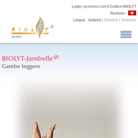
Login
: accesso con il Codice-BIOLYT
Nazione:
Lingua
:
Italiano
|
Deutsch
|
Français
sp
BIOLYT-Jambelle
Gambe leggere