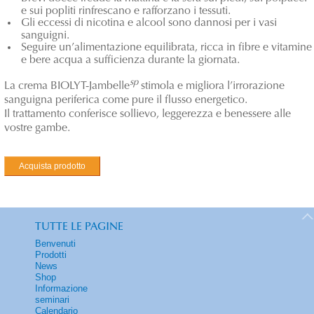
e sui popliti rinfrescano e rafforzano i tessuti.
Gli eccessi di nicotina e alcool sono dannosi per i vasi
sanguigni.
Seguire un’alimentazione equilibrata, ricca in fibre e vitamine
e bere acqua a sufficienza durante la giornata.
sp
La crema BIOLYT-Jambelle
stimola e migliora l’irrorazione
sanguigna periferica come pure il flusso energetico.
Il trattamento conferisce sollievo, leggerezza e benessere alle
vostre gambe.
Acquista prodotto
TUTTE LE PAGINE
Benvenuti
Prodotti
News
Shop
Informazione
seminari
Calendario