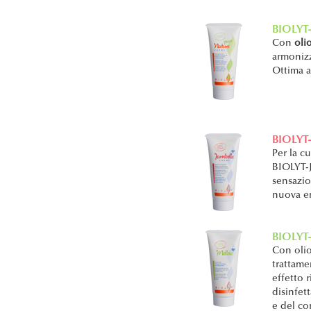
BIOLYT
Con
oli
armonizz
Ottima 
BIOLYT-
Per la c
BIOLYT-
sensazio
nuova en
BIOLYT
Con olio
trattame
effetto 
disinfet
e del co