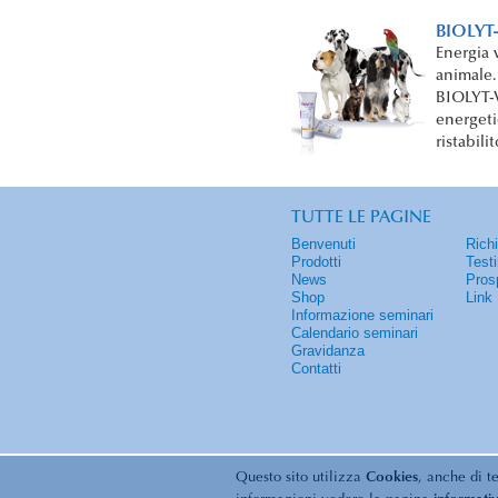
BIOLYT-
Energia 
animale.
BIOLYT-V
energeti
ristabilit
TUTTE LE PAGINE
Benvenuti
Rich
Prodotti
Test
News
Pros
Shop
Link
Informazione seminari
Calendario seminari
Gravidanza
Contatti
Questo sito utilizza
Cookies
, anche di t