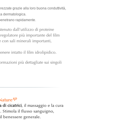
rezzate grazie alla loro buona conduttività,
nza dermatologica.
penetrano rapidamente.
tenuto dall'utilizzo di proteine
 regolatore più importante del film
le con sali minerali importanti,
nere intatto il film idrolipidico.
rmazioni più dettagliate sui singoli
sp
Nature
a di cicatrici
, il massaggio e la cura
. Stimola il flusso sanguigno,
 il benessere generale.