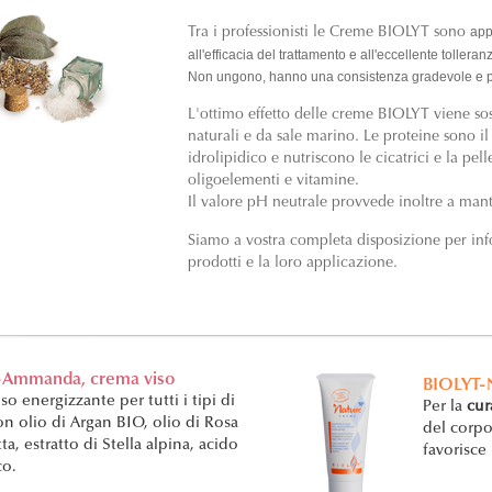
app
Tra i professionisti le Creme BIOLYT sono
all'efficacia del trattamento e all'eccellente tollera
Non ungono, hanno una consistenza gradevole e 
L'ottimo effetto delle creme BIOLYT viene sos
naturali e da sale marino. Le proteine sono il
idrolipidico e nutriscono le cicatrici e la pel
oligoelementi e vitamine.
Il valore pH neutrale provvede inoltre a mante
Siamo a vostra completa disposizione per info
prodotti e la loro applicazione.
-Ammanda, crema viso
BIOLYT-
so energizzante per tutti i tipi di
Per la
cur
on olio di Argan BIO, olio di Rosa
del corpo
a, estratto di Stella alpina, acido
favorisce
co.