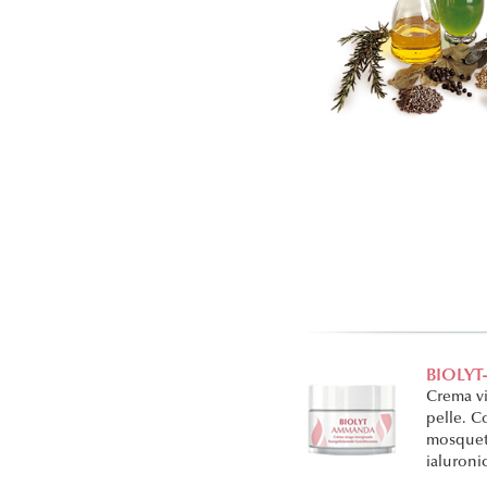
BIOLYT
Crema vi
pelle. C
mosquett
ialuroni