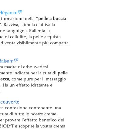
sp
Elégance
 formazione della
''pelle a buccia
'
. Ravviva, stimola e attiva la
one sanguigna. Rallenta la
 di cellulite, la pelle acquista
à, diventa visibilmente più compatta
sp
Balsam
ra madre di erbe svedesi.
rmente indicata per la cura di
pelle
 secca
, come pure per il massaggio
. Ha un effetto idratante e
.
écouverte
ica confezione contenente una
ura di tutte le nostre creme.
per provare l’effetto benefico dei
BIOLYT e scoprire la vostra crema