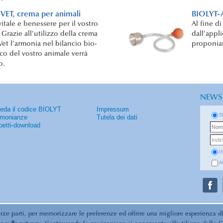
VET, crema per animali
BIOLYT-A
vitale e benessere per il vostro
Al fine d
 Grazie all’utilizzo della crema
dall'appl
et l’armonia nel bilancio bio-
proponiam
co del vostro animale verrà
o.
NEWS
ieda il codice BIOLYT
Impressum
S
imonianze
Tutela dei dati
petti-download
I
A
erze parti, per memorizzare le preferenze ed offrire una migliore esperienza d
© 2026 Biolyt | Energia vitale... e benessere... /