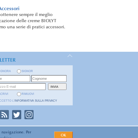
ccessori
i ottenere sempre il meglio
icazione delle creme BIOLYT
o una serie di pratici accessori.
LETTER
IGNORA
SIGNOR
SCRIVI
RIMUOVI
CCETTO L'
INFORMATIVA SULLA PRIVACY
i navigazione. Per
OK