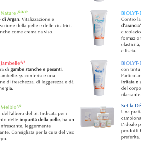
pure
-Nature
BIOLYT-
o di Argan
. Vitalizzazione e
Contro la
azione della pelle e delle cicatrici.
d'arancia'
anche come crema da viso.
circolazi
formazione
elasticit
e liscia.
sp
Jambelle
BIOLYT-
ura di
gambe stanche e pesanti
.
con tintu
Jambelle-
sp
conferisce una
Particola
ne di freschezza, di leggerezza e dà
irritata e
ergia.
del corpo
rilassante
sp
Set la D
-Melbio
Una prat
 dell'albero del tè. Indicata per il
campionat
nto delle
impurità della pelle
, ha un
L’ideale 
rinfrescante, leggermente
prodotti 
tante. Consigliata per la cura del viso
preferita.
rpo.