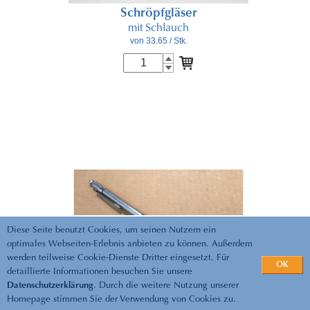
Schröpfgläser
mit Schlauch
von 33.65
/ Stk.
Diese Seite benutzt Cookies, um seinen Nutzern ein
optimales Webseiten-Erlebnis anbieten zu können. Außerdem
werden teilweise Cookie-Dienste Dritter eingesetzt. Für
OK
detaillierte Informationen besuchen Sie unsere
Datenschutzerklärung
. Durch die weitere Nutzung unserer
Homepage stimmen Sie der Verwendung von Cookies zu.
Massagestäbschen