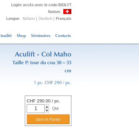
Login
: accès avec le code-BIOLYT
Nation:
Langue
:
Italiano
|
Deutsch
|
Français
tualité
Shop
Séminaires
Contacts
Aculift - Col Maho
Taille P: tour du cou 30 – 33
cm
1 pc. CHF 290 / pc.
CHF
290.00
/ pc.
Qté