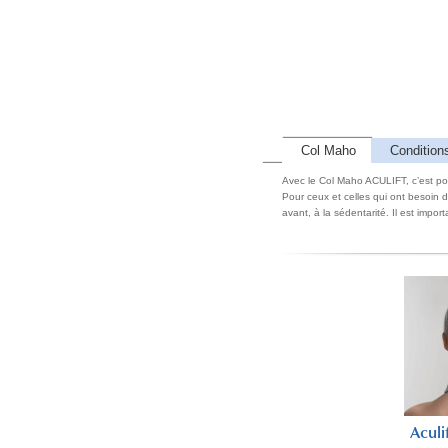
Col Maho
Condition
Avec le Col Maho ACULIFT, c’est po
Pour ceux et celles qui ont besoin d
avant, à la sédentarité. Il est impor
ift - Col Maho
Aculift - Col Maho
Aculi