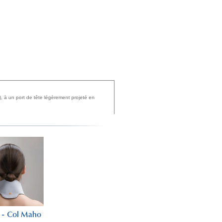
e), à un port de tête légèrement projeté en
t - Col Maho
Aculift - Col Maho
Aculift