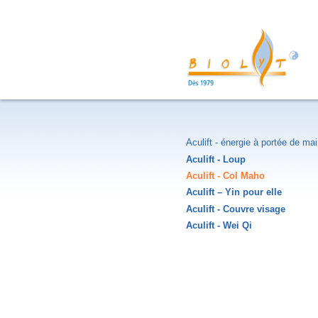
Aculift - énergie à portée de ma
Aculift - Loup
Aculift - Col Maho
Aculift – Yin pour elle
Aculift - Couvre visage
Aculift - Wei Qi