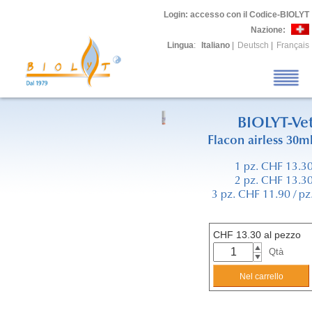
Login
: accesso con il Codice-BIOLYT
Nazione:
Lingua
:
Italiano
|
Deutsch
|
Français
BIOLYT-Ve
Flacon airless 30m
1 pz. CHF 13.3
2 pz. CHF 13.3
3 pz. CHF 11.90 / pz
CHF
13.30
al pezzo
Qtà