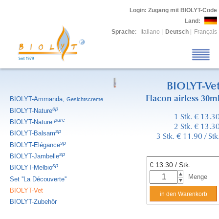
Login
: Zugang mit BIOLYT-Code
Land:
Sprache
:
Italiano
|
Deutsch
|
Français
BIOLYT-Ve
Flacon airless 30m
BIOLYT-Ammanda,
Gesichtscreme
sp
BIOLYT-Nature
1 Stk. € 13.3
pure
BIOLYT-Nature
2 Stk. € 13.3
sp
BIOLYT-Balsam
3 Stk. € 11.90 / Stk
sp
BIOLYT-Elégance
sp
BIOLYT-Jambelle
€
13.30
/ Stk.
sp
BIOLYT-Melbio
Menge
Set ''La Découverte''
BIOLYT-Vet
BIOLYT-Zubehör