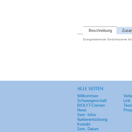
Beschreibung
Zusa
Energetisierende Gesichtscreme für 
ALLE SEITEN
Willkommen
Verl
Schwangerschaft
Link
BIOLYT-Cremen
Test
News
Pros
Sem. Infos
Narbenentstörung
Kontakt
Sem. Datum