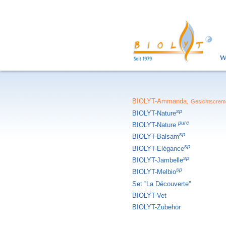
W
BIOLYT-Ammanda,
Gesichtscrem
sp
BIOLYT-Nature
pure
BIOLYT-Nature
sp
BIOLYT-Balsam
sp
BIOLYT-Elégance
sp
BIOLYT-Jambelle
sp
BIOLYT-Melbio
Set ''La Découverte''
BIOLYT-Vet
BIOLYT-Zubehör