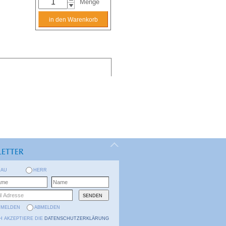
Menge
ETTER
RAU
HERR
NMELDEN
ABMELDEN
H AKZEPTIERE DIE
DATENSCHUTZERKLÄRUNG