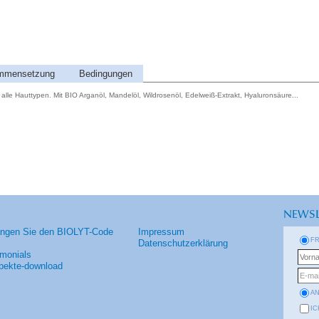
mmensetzung
Bedingungen
alle Hauttypen. Mit BIO Arganöl, Mandelöl, Wildrosenöl, Edelweiß-Extrakt, Hyaluronsäure...
NEWSL
angen Sie den BIOLYT-Code
Impressum
F
Datenschutzerklärung
imonials
pekte-download
A
IC