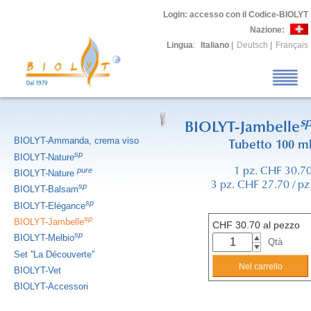
Login
: accesso con il Codice-BIOLYT
Nazione:
Lingua
:
Italiano
|
Deutsch
|
Français
s
BIOLYT-Jambelle
BIOLYT-Ammanda, crema viso
Tubetto 100 m
sp
BIOLYT-Nature
pure
1 pz. CHF 30.7
BIOLYT-Nature
3 pz. CHF 27.70 / pz
sp
BIOLYT-Balsam
sp
BIOLYT-Elégance
sp
BIOLYT-Jambelle
CHF
30.70
al pezzo
sp
BIOLYT-Melbio
Qtà
Set ''La Découverte''
BIOLYT-Vet
BIOLYT-Accessori