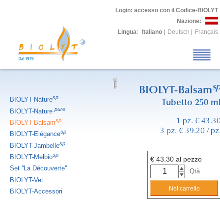
Login
: accesso con il Codice-BIOLYT
Nazione:
Lingua
:
Italiano
|
Deutsch
|
Français
s
BIOLYT-Balsam
sp
BIOLYT-Nature
Tubetto 250 m
pure
BIOLYT-Nature
sp
1 pz. € 43.3
BIOLYT-Balsam
3 pz. € 39.20 / pz
sp
BIOLYT-Elégance
sp
BIOLYT-Jambelle
sp
BIOLYT-Melbio
€
43.30
al pezzo
Set ''La Découverte''
Qtà
BIOLYT-Vet
BIOLYT-Accessori