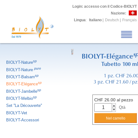
Login
: accesso con il Codice-BIOLYT
Nazione:
Lingua
:
Italiano
|
Deutsch
|
Français
s
BIOLYT-Elégance
sp
BIOLYT-Nature
Tubetto 100 m
pure
BIOLYT-Nature
sp
1 pz. CHF 26.0
BIOLYT-Balsam
3 pz. CHF 21.60 / pz
sp
BIOLYT-Elégance
sp
BIOLYT-Jambelle
sp
BIOLYT-Melbio
CHF
26.00
al pezzo
Set ''La Découverte''
Qtà
BIOLYT-Vet
BIOLYT-Accessori