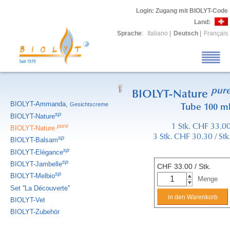
Login
: Zugang mit BIOLYT-Code
Land:
Sprache
:
Italiano
|
Deutsch
|
Français
pur
BIOLYT-Nature
BIOLYT-Ammanda,
Gesichtscreme
Tube 100 m
sp
BIOLYT-Nature
pure
1 Stk. CHF 33.0
BIOLYT-Nature
3 Stk. CHF 30.30 / Stk
sp
BIOLYT-Balsam
sp
BIOLYT-Elégance
sp
BIOLYT-Jambelle
CHF
33.00
/ Stk.
sp
BIOLYT-Melbio
Menge
Set ''La Découverte''
BIOLYT-Vet
BIOLYT-Zubehör