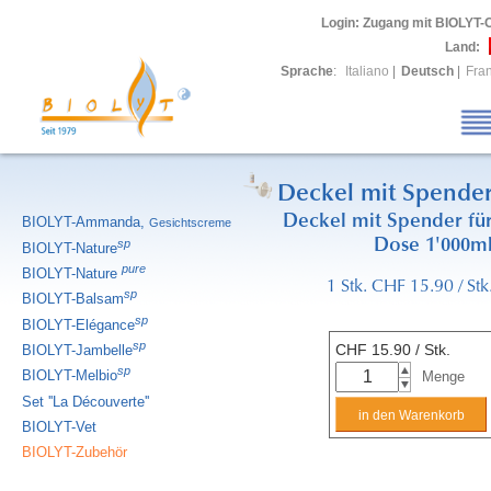
Login
: Zugang mit BIOLYT-
Land:
Sprache
:
Italiano
|
Deutsch
|
Fra
Deckel mit Spende
Deckel mit Spender fü
BIOLYT-Ammanda,
Gesichtscreme
sp
Dose 1'000m
BIOLYT-Nature
pure
BIOLYT-Nature
1 Stk. CHF 15.90 / Stk
sp
BIOLYT-Balsam
sp
BIOLYT-Elégance
sp
CHF
15.90
/ Stk.
BIOLYT-Jambelle
sp
BIOLYT-Melbio
Menge
Set ''La Découverte''
BIOLYT-Vet
BIOLYT-Zubehör