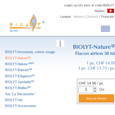
Login
: accès avec le code-BIOLYT
Nation:
Langue
:
Italiano
|
Deutsch
|
Français
s
BIOLYT-Nature
BIOLYT-Ammanda, crème visage
Flacon airless 30 m
sp
BIOLYT-Nature
pure
1 pc. CHF 14.9
BIOLYT-Nature
3 pc. CHF 13.75 / pc
sp
BIOLYT-Balsam
sp
BIOLYT-Elégance
sp
BIOLYT-Jambelle
CHF
14.95
/ pc.
sp
BIOLYT-Melbio
Qté
Set ''La Découverte''
BIOLYT-Vet
BIOLYT-Accessoires