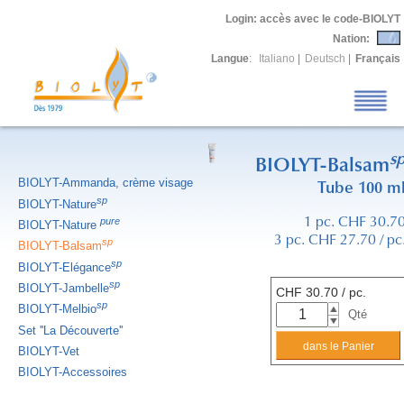
Login
: accès avec le code-BIOLYT
Nation:
Langue
:
Italiano
|
Deutsch
|
Français
s
BIOLYT-Balsam
BIOLYT-Ammanda, crème visage
Tube 100 m
sp
BIOLYT-Nature
pure
1 pc. CHF 30.7
BIOLYT-Nature
3 pc. CHF 27.70 / pc
sp
BIOLYT-Balsam
sp
BIOLYT-Elégance
sp
BIOLYT-Jambelle
CHF
30.70
/ pc.
sp
BIOLYT-Melbio
Qté
Set ''La Découverte''
BIOLYT-Vet
BIOLYT-Accessoires