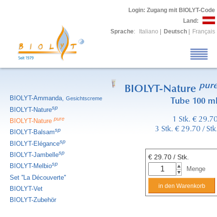
Login
: Zugang mit BIOLYT-Code
Land:
Sprache
:
Italiano
|
Deutsch
|
Français
pur
BIOLYT-Nature
BIOLYT-Ammanda,
Gesichtscreme
Tube 100 m
sp
BIOLYT-Nature
pure
1 Stk. € 29.7
BIOLYT-Nature
3 Stk. € 29.70 / Stk
sp
BIOLYT-Balsam
sp
BIOLYT-Elégance
sp
BIOLYT-Jambelle
€
29.70
/ Stk.
sp
BIOLYT-Melbio
Menge
Set ''La Découverte''
BIOLYT-Vet
BIOLYT-Zubehör