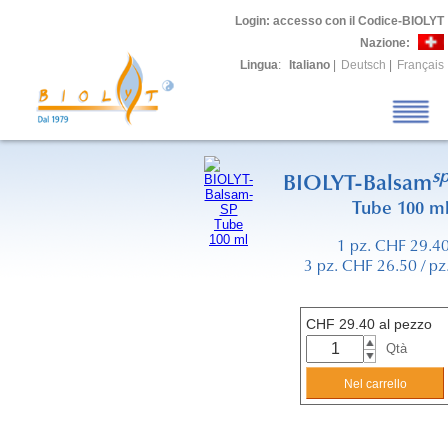
Login
: accesso con il Codice-BIOLYT
Nazione:
Lingua
:
Italiano
|
Deutsch
|
Français
s
BIOLYT-Balsam
Tube 100 m
1 pz. CHF 29.4
3 pz. CHF 26.50 / pz
CHF
29.40
al pezzo
Qtà