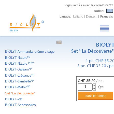
Login
: accès avec le code-BIOLYT
Nation:
Langue
:
Italiano
|
Deutsch
|
Français
BIOLY
Set ''La Découverte'
BIOLYT-Ammanda, crème visage
sp
BIOLYT-Nature
1 pc. CHF 35.2
pure
BIOLYT-Nature
3 pc. CHF 32.20 / pc
sp
BIOLYT-Balsam
sp
BIOLYT-Elégance
sp
CHF
35.20
/ pc.
BIOLYT-Jambelle
sp
Qté
BIOLYT-Melbio
Set ''La Découverte''
BIOLYT-Vet
BIOLYT-Accessoires