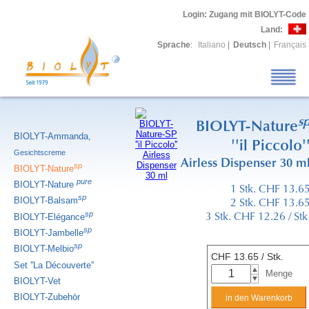
Login
: Zugang mit BIOLYT-Code
Land:
Sprache
:
Italiano
|
Deutsch
|
Français
s
BIOLYT-Nature
BIOLYT-Ammanda,
''il Piccolo'
Gesichtscreme
Airless Dispenser 30 m
sp
BIOLYT-Nature
pure
BIOLYT-Nature
1 Stk. CHF 13.6
sp
BIOLYT-Balsam
2 Stk. CHF 13.6
sp
BIOLYT-Elégance
3 Stk. CHF 12.26 / Stk
sp
BIOLYT-Jambelle
sp
BIOLYT-Melbio
CHF
13.65
/ Stk.
Set ''La Découverte''
Menge
BIOLYT-Vet
BIOLYT-Zubehör