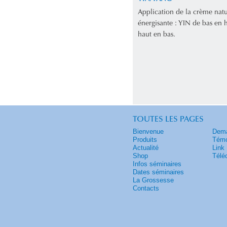
Application de la crème natu
énergisante : YIN de bas en
haut en bas.
TOUTES LES PAGES
Bienvenue
Dema
Produits
Témo
Actualité
Link
Shop
Télé
Infos séminaires
Dates séminaires
La Grossesse
Contacts