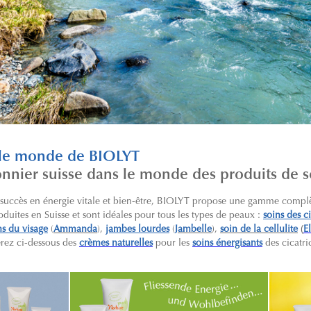
 le monde de BIOLYT
onnier suisse dans le monde des produits de 
 succès en énergie vitale et bien-être, BIOLYT propose une gamme compl
oduites en Suisse et sont idéales pour tous les types de peaux :
soins des ci
(
ns du visage
(
Ammanda
),
jambes lourdes
(
Jambelle
),
soin de la cellulite
E
verez ci-dessous des
crèmes naturelles
pour les
soins énergisants
des cicatri