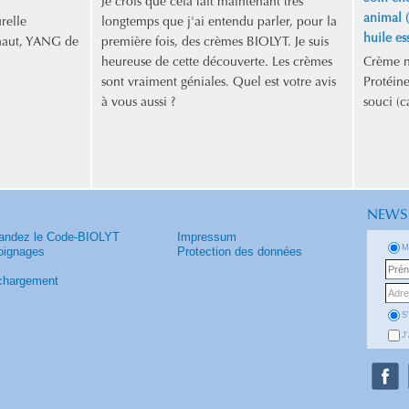
Je crois que cela fait maintenant très
animal (
relle
longtemps que j'ai entendu parler, pour la
huile es
 haut, YANG de
première fois, des crèmes BIOLYT. Je suis
heureuse de cette découverte. Les crèmes
Crème na
sont vraiment géniales. Quel est votre avis
Protéine
à vous aussi ?
souci (c
NEWS
ndez le Code-BIOLYT
Impressum
M
ignages
Protection des données
chargement
S
J