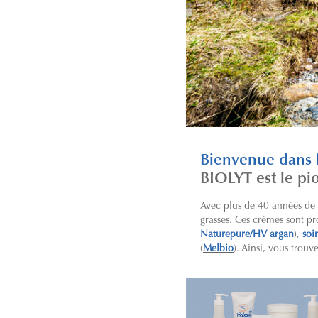
Bienvenue dans
BIOLYT est le pi
Avec plus de 40 années de
grasses. Ces crèmes sont pr
Naturepure/HV argan
),
soi
(
Melbio
). Ainsi, vous trou