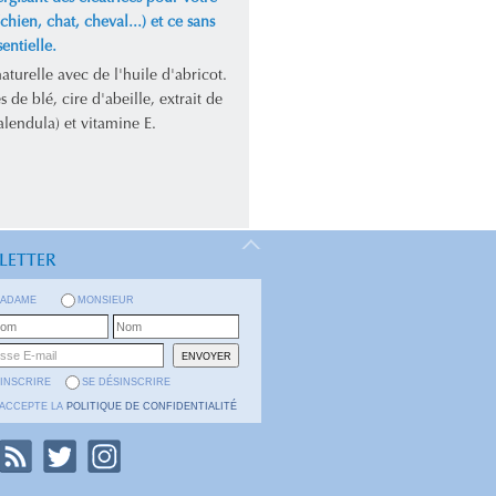
chien, chat, cheval...) et ce sans
sentielle.
turelle avec de l'huile d'abricot.
s de blé, cire d'abeille, extrait de
alendula) et vitamine E.
LETTER
ADAME
MONSIEUR
'INSCRIRE
SE DÉSINSCRIRE
'ACCEPTE LA
POLITIQUE DE CONFIDENTIALITÉ