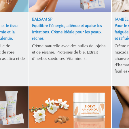
BALSAM SP
JAMBEL
et le tissu
Equilibre l'énergie, atténue et apaise les
Pour le 
mie et la
irritations. Crème idéale pour les peaux
fatiguée
alentie.
sèches.
et rafraî
ile de
Crème naturelle avec des huiles de jojoba
Crème n
 de rose
et de sésame. Protéines de blé. Extrait
macadam
 asiatica et de
d'herbes suédoises. Vitamine E.
chanvre.
d'hamamé
feuilles