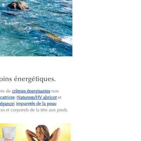
soins énergétiques.
ète de
crèmes énergisantes
non
catrices
(
Naturesp/HV abricot
et
)
légance
impuretés de la peau
ces et corporels de la tête aux pieds.