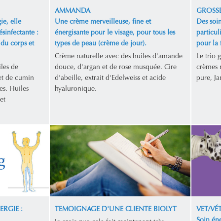
AMMANDA
GROSSE
ie, elle
Une crème merveilleuse, fine et
Des soin
ésinfectante :
énergisante pour le visage, pour tous les
particul
 du corps et
types de peau (crème de jour).
pour la
Crème naturelle avec des huiles d'amande
Le trio 
les de
douce, d'argan et de rose musquée. Cire
crèmes n
et de cumin
d'abeille, extrait d'Edelweiss et acide
pure, Ja
es. Huiles
hyaluronique.
et
ERGIE :
TEMOIGNAGE D'UNE CLIENTE BIOLYT
VET/VÉ
Soin éne