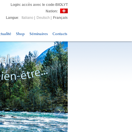
Login
: accès avec le code-BIOLYT
Nation:
Langue
:
Italiano
|
Deutsch
|
Français
tualité
Shop
Séminaires
Contacts