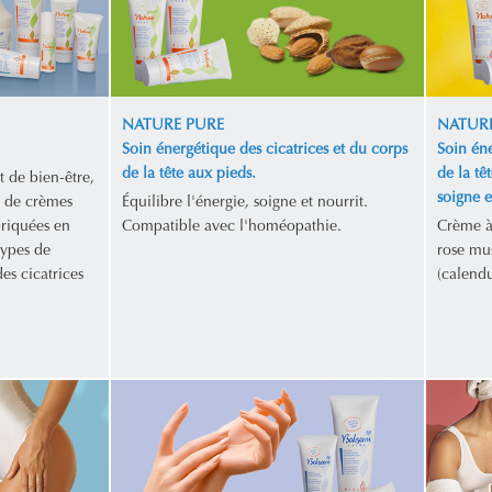
NATURE PURE
NATURE
Soin énergétique des cicatrices et du corps
Soin éne
de la tête aux pieds.
de la tê
t de bien-être,
soigne et
 de crèmes
Équilibre l'énergie, soigne et nourrit.
briquées en
Compatible avec l'homéopathie.
Crème à 
types de
rose mus
es cicatrices
(calendu