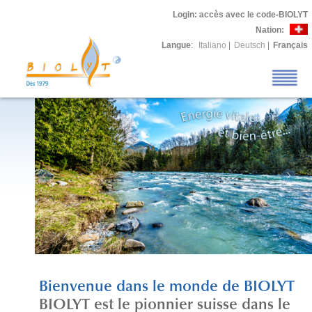
Login
: accès avec le code-BIOLYT
Nation:
Langue
:
Italiano
|
Deutsch
|
Français
Bienvenue dans le monde de BIOLYT
BIOLYT est le pionnier suisse dans le