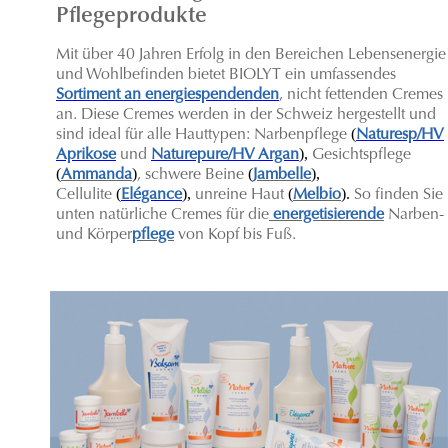
Pflegeprodukte
Mit über 40 Jahren Erfolg in den Bereichen Lebensenergie
und Wohlbefinden bietet BIOLYT ein umfassendes
Sortiment an energiespendenden
, nicht fettenden Cremes
an. Diese Cremes werden in der Schweiz hergestellt und
(
sind ideal für alle Hauttypen: Narbenpflege
Naturesp/HV
),
Aprikose
und
Naturepure/HV Argan
Gesichtspflege
(
)
(
),
Ammanda
, schwere Beine
Jambelle
(
),
(
).
C
ellulite
Elégance
unreine Haut
Melbio
So finden Sie
unten natürliche Cremes für die
energetisierende
Narben-
und Körper
pflege
von Kopf bis Fuß.