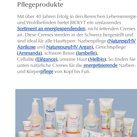
Pflegeprodukte
Mit über 40 Jahren Erfolg in den Bereichen Lebensenergie
und Wohlbefinden bietet BIOLYT ein umfassendes
Sortiment an energiespendenden
, nicht fettenden Cremes
an. Diese Cremes werden in der Schweiz hergestellt und
(
sind ideal für alle Hauttypen: Narbenpflege
Naturesp/HV
),
Aprikose
und
Naturepure/HV Argan
Gesichtspflege
(
)
(
),
Ammanda
, schwere Beine
Jambelle
(
),
(
).
C
ellulite
Elégance
unreine Haut
Melbio
So finden Sie
unten natürliche Cremes für die
energetisierende
Narben-
und Körper
pflege
von Kopf bis Fuß.