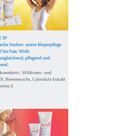
 SP
ische Narben- sowie Körperpflege
 bis Fuss. Wirkt
ausgleichend, pflegend und
erend.
ikosenkern-, Wildrosen- und
Öl, Bienenwachs, Calendula-Extrakt
amine E.