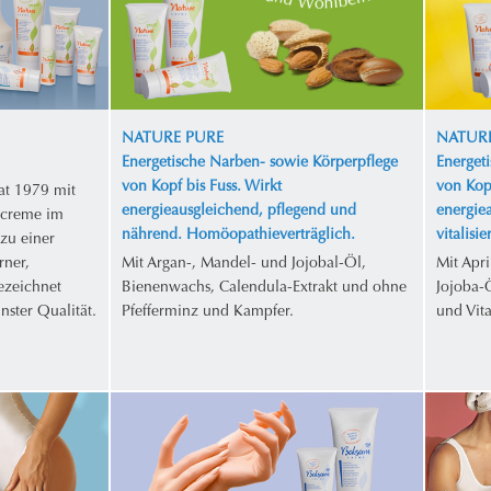
NATURE PURE
NATURE
Energetische Narben- sowie Körperpflege
Energet
von Kopf bis Fuss. Wirkt
von Kopf
at 1979 mit
energieausgleichend, pflegend und
energie
ecreme im
nährend. Homöopathieverträglich.
vitalisi
zu einer
rner,
Mit Argan-, Mandel- und Jojobal-Öl,
Mit Apr
gezeichnet
Bienenwachs, Calendula-Extrakt und ohne
Jojoba-
nster Qualität.
Pfefferminz und Kampfer.
und Vit