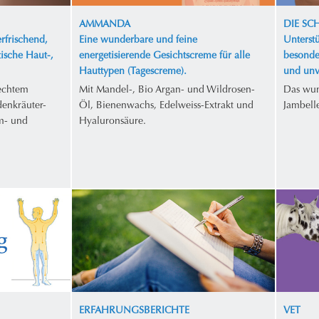
AMMANDA
DIE S
rfrischend,
Eine wunderbare und feine
Unterstü
tische Haut-,
energetisierende Gesichtscreme für alle
besonde
Hauttypen (Tagescreme).
und unv
 echtem
Mit Mandel-, Bio Argan- und Wildrosen-
Das wun
enkräuter-
Öl, Bienenwachs, Edelweiss-Extrakt und
Jambell
m- und
Hyaluronsäure.
ERFAHRUNGSBERICHTE
VET