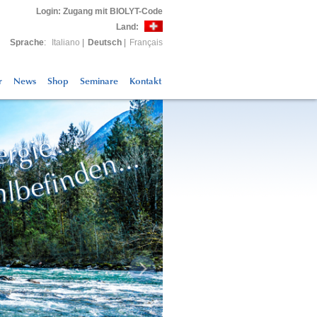
Login
: Zugang mit BIOLYT-Code
Land:
Sprache
:
Italiano
|
Deutsch
|
Français
r
News
Shop
Seminare
Kontakt