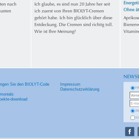
Energeti
ten nach
Ich glaube, es sind nun 20 Jahre her seit
Ohne ät
 unten
ich zuerst von Ihren BIOLYT-Cremen
gehört habe. Ich bin glücklich über diese
Aprikos
Entdeckung. Die Cremen sind richtig toll.
Bienenw
Wie ist Ihre Meinung?
Vitamin
NEWSL
angen Sie den BIOLYT-Code
Impressum
F
Datenschutzerklärung
imonials
pekte-download
A
IC