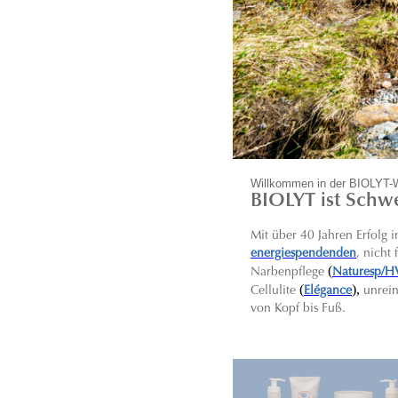
Willkommen in der BIOLYT-
BIOLYT ist Schwe
Mit über 40 Jahren Erfolg
energiespendenden
, nicht
(
Narbenpflege
Naturesp/H
(
),
C
ellulite
Elégance
unrei
von Kopf bis Fuß.