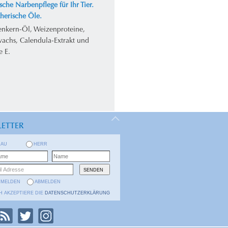
sche Narbenpflege für Ihr Tier.
herische Öle.
enkern-Öl, Weizenproteine,
achs, Calendula-Extrakt und
e E.
ETTER
RAU
HERR
NMELDEN
ABMELDEN
H AKZEPTIERE DIE
DATENSCHUTZERKLÄRUNG