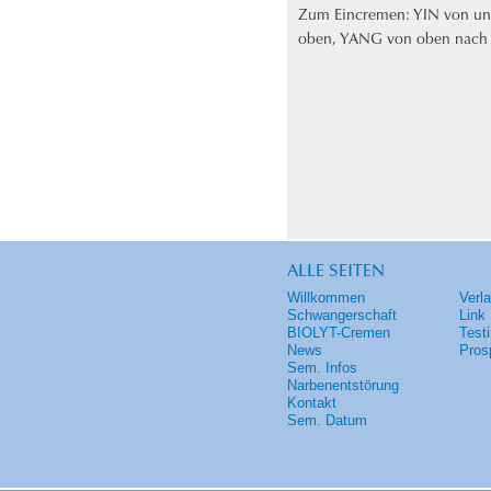
Zum Eincremen: YIN von un
oben, YANG von oben nach
ALLE SEITEN
Willkommen
Verl
Schwangerschaft
Link
BIOLYT-Cremen
Test
News
Pros
Sem. Infos
Narbenentstörung
Kontakt
Sem. Datum