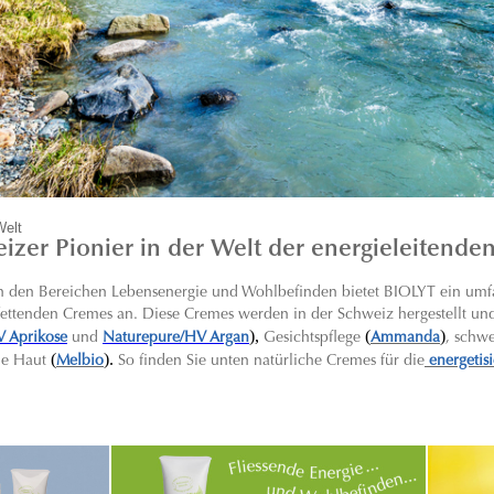
Welt
izer Pionier in der Welt der energieleitende
 in den Bereichen Lebensenergie und Wohlbefinden bietet BIOLYT ein umf
 fettenden Cremes an. Diese Cremes werden in der Schweiz hergestellt und 
),
(
)
V Aprikose
und
Naturepure/HV Argan
Gesichtspflege
Ammanda
, schw
(
).
ne Haut
Melbio
So finden Sie unten natürliche Cremes für die
energetis