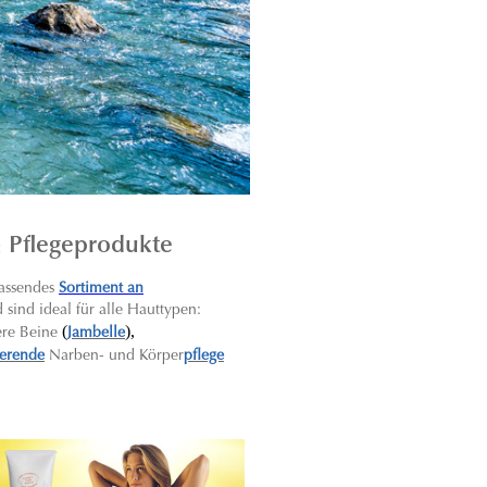
n Pflegeprodukte
assendes
Sortiment an
sind ideal für alle Hauttypen:
(
),
ere Beine
Jambelle
ierende
Narben- und Körper
pflege