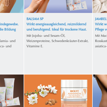
BALSAM SP
JAMBEL
Bindegewebe.
Wirkt energieausgleichend, reizmildernd
Wirkt w
die Bildung
und beruhigend. Ideal für trockene Haut.
Pflege 
Mit Jojoba- und Sesam-Öl,
Mit Mac
damia- und
Weizenproteine, Schwedenkräuter-Extrakt,
Rosskas
ica- und
Vitamine E.
asiatica