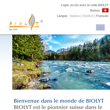
Login
: accès avec le code-BIOLYT
Nation:
Langue
:
Italiano
|
Deutsch
|
Français
Bienvenue dans le monde de BIOLYT
BIOLYT est le pionnier suisse dans le