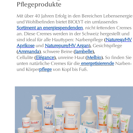
Pflegeprodukte
Mit über 40 Jahren Erfolg in den Bereichen Lebensenergie
und Wohlbefinden bietet BIOLYT ein umfassendes
Sortiment an energiespendenden
, nicht fettenden Cremes
an. Diese Cremes werden in der Schweiz hergestellt und
(
sind ideal für alle Hauttypen: Narbenpflege
Naturesp/HV
),
Aprikose
und
Naturepure/HV Argan
Gesichtspflege
(
)
(
),
Ammanda
, schwere Beine
Jambelle
(
),
(
).
C
ellulite
Elégance
unreine Haut
Melbio
So finden Sie
unten natürliche Cremes für die
energetisierende
Narben-
und Körper
pflege
von Kopf bis Fuß.