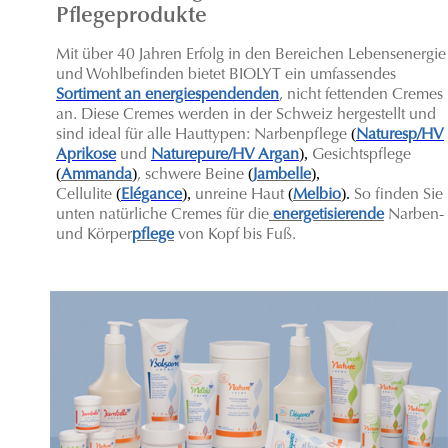
Pflegeprodukte
Mit über 40 Jahren Erfolg in den Bereichen Lebensenergie
und Wohlbefinden bietet BIOLYT ein umfassendes
Sortiment an energiespendenden
, nicht fettenden Cremes
an. Diese Cremes werden in der Schweiz hergestellt und
(
sind ideal für alle Hauttypen: Narbenpflege
Naturesp/HV
),
Aprikose
und
Naturepure/HV Argan
Gesichtspflege
(
)
(
),
Ammanda
, schwere Beine
Jambelle
(
),
(
).
C
ellulite
Elégance
unreine Haut
Melbio
So finden Sie
unten natürliche Cremes für die
energetisierende
Narben-
und Körper
pflege
von Kopf bis Fuß.