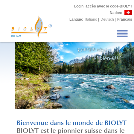
Login
: accès avec le code-BIOLYT
Nation:
Langue
:
Italiano
|
Deutsch
|
Français
Bienvenue dans le monde de BIOLYT
BIOLYT est le pionnier suisse dans le