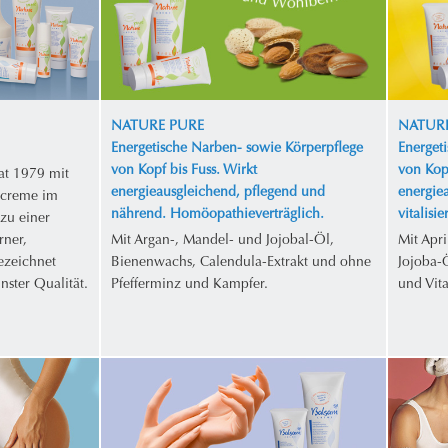
NATURE PURE
NATURE
Energetische Narben- sowie Körperpflege
Energet
von Kopf bis Fuss. Wirkt
von Kopf
at 1979 mit
energieausgleichend, pflegend und
energie
ecreme im
nährend. Homöopathieverträglich.
vitalisi
zu einer
rner,
Mit Argan-, Mandel- und Jojobal-Öl,
Mit Apr
gezeichnet
Bienenwachs, Calendula-Extrakt und ohne
Jojoba-
nster Qualität.
Pfefferminz und Kampfer.
und Vit