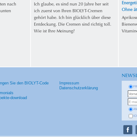
Energeti
ten nach
Ich glaube, es sind nun 20 Jahre her seit
Ohne ät
 unten
ich zuerst von Ihren BIOLYT-Cremen
gehört habe. Ich bin glücklich über diese
Aprikos
Entdeckung. Die Cremen sind richtig toll.
Bienenw
Wie ist Ihre Meinung?
Vitamin
NEWSL
angen Sie den BIOLYT-Code
Impressum
F
Datenschutzerklärung
imonials
pekte-download
A
IC