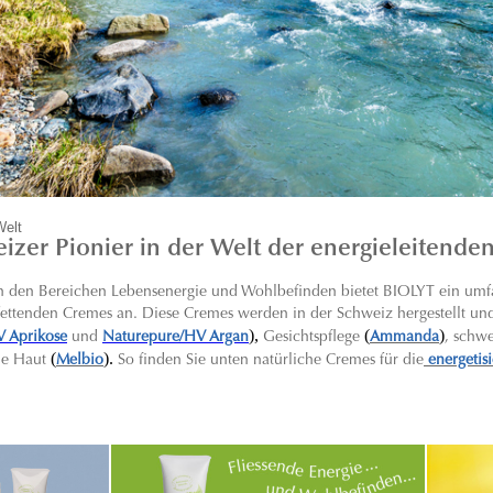
Welt
izer Pionier in der Welt der energieleitende
 in den Bereichen Lebensenergie und Wohlbefinden bietet BIOLYT ein umf
 fettenden Cremes an. Diese Cremes werden in der Schweiz hergestellt und 
),
(
)
V Aprikose
und
Naturepure/HV Argan
Gesichtspflege
Ammanda
, schw
(
).
ne Haut
Melbio
So finden Sie unten natürliche Cremes für die
energetis