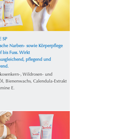
 SP
ische Narben- sowie Körperpflege
 bis Fuss. Wirkt
ausgleichend, pflegend und
erend.
ikosenkern-, Wildrosen- und
Öl, Bienenwachs, Calendula-Extrakt
amine E.