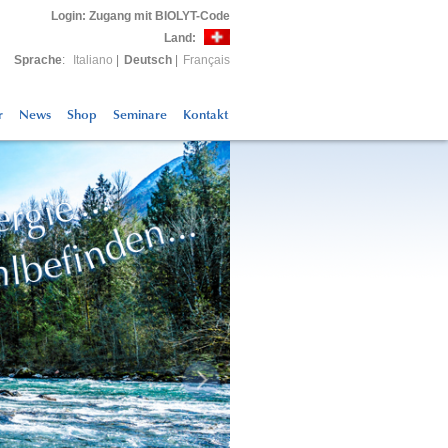
Login
: Zugang mit BIOLYT-Code
Land:
Sprache
:
Italiano
|
Deutsch
|
Français
r
News
Shop
Seminare
Kontakt