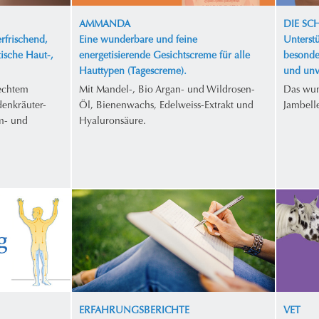
AMMANDA
DIE S
rfrischend,
Eine wunderbare und feine
Unterstü
tische Haut-,
energetisierende Gesichtscreme für alle
besonde
Hauttypen (Tagescreme).
und unv
 echtem
Mit Mandel-, Bio Argan- und Wildrosen-
Das wun
enkräuter-
Öl, Bienenwachs, Edelweiss-Extrakt und
Jambell
m- und
Hyaluronsäure.
ERFAHRUNGSBERICHTE
VET