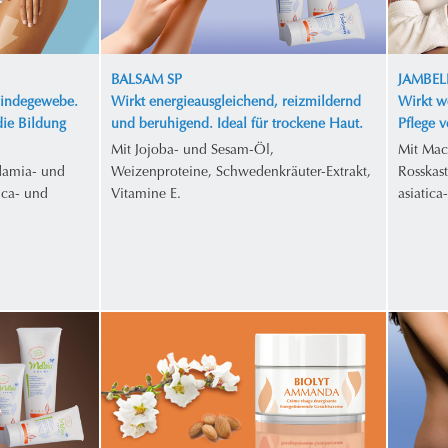
BALSAM SP
JAMBEL
Bindegewebe.
Wirkt energieausgleichend, reizmildernd
Wirkt w
die Bildung
und beruhigend. Ideal für trockene Haut.
Pflege 
Mit Jojoba- und Sesam-Öl,
Mit Mac
damia- und
Weizenproteine, Schwedenkräuter-Extrakt,
Rosskas
ica- und
Vitamine E.
asiatica