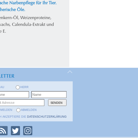
sche Narbenpflege für Ihr Tier.
herische Öle.
enkern-Öl, Weizenproteine,
achs, Calendula-Extrakt und
e E.
ETTER
RAU
HERR
NMELDEN
ABMELDEN
H AKZEPTIERE DIE
DATENSCHUTZERKLÄRUNG