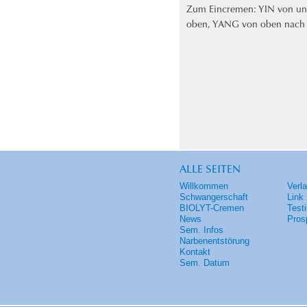
Zum Eincremen: YIN von un
oben, YANG von oben nach
ALLE SEITEN
Willkommen
Verl
Schwangerschaft
Link
BIOLYT-Cremen
Test
News
Pros
Sem. Infos
Narbenentstörung
Kontakt
Sem. Datum