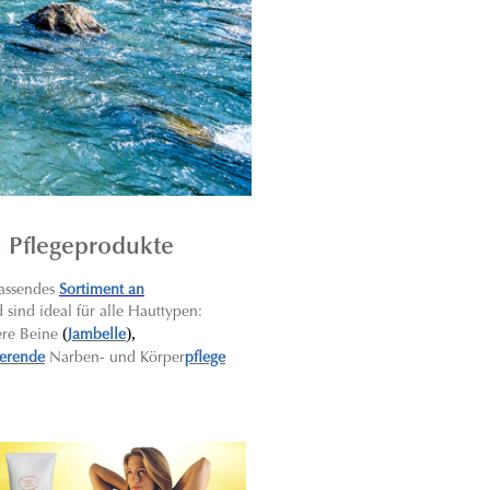
n Pflegeprodukte
assendes
Sortiment an
sind ideal für alle Hauttypen:
(
),
ere Beine
Jambelle
ierende
Narben- und Körper
pflege