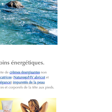
soins énergétiques.
ète de
crèmes énergisantes
non
catrices
(
Naturesp/HV abricot
et
)
légance
impuretés de la peau
ces et corporels de la tête aux pieds.