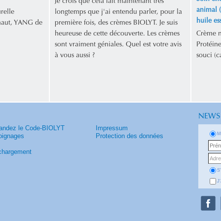
Je crois que cela fait maintenant très
animal (
relle
longtemps que j'ai entendu parler, pour la
huile es
 haut, YANG de
première fois, des crèmes BIOLYT. Je suis
heureuse de cette découverte. Les crèmes
Crème na
sont vraiment géniales. Quel est votre avis
Protéine
à vous aussi ?
souci (c
NEWS
ndez le Code-BIOLYT
Impressum
M
ignages
Protection des données
chargement
S
J