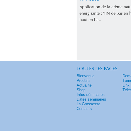
Application de la crème natu
énergisante : YIN de bas en
haut en bas.
TOUTES LES PAGES
Bienvenue
Dema
Produits
Témo
Actualité
Link
Shop
Télé
Infos séminaires
Dates séminaires
La Grossesse
Contacts