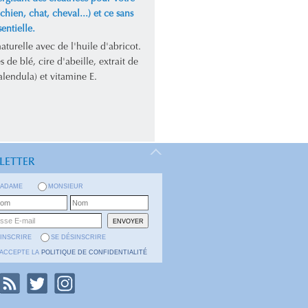
chien, chat, cheval...) et ce sans
sentielle.
turelle avec de l'huile d'abricot.
s de blé, cire d'abeille, extrait de
alendula) et vitamine E.
LETTER
ADAME
MONSIEUR
'INSCRIRE
SE DÉSINSCRIRE
'ACCEPTE LA
POLITIQUE DE CONFIDENTIALITÉ