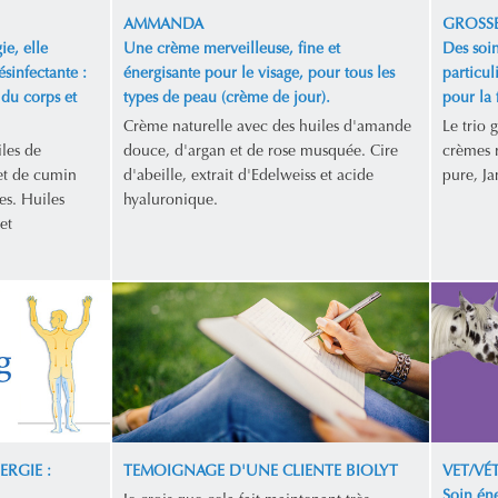
AMMANDA
GROSSE
ie, elle
Une crème merveilleuse, fine et
Des soin
ésinfectante :
énergisante pour le visage, pour tous les
particul
 du corps et
types de peau (crème de jour).
pour la
Crème naturelle avec des huiles d'amande
Le trio 
les de
douce, d'argan et de rose musquée. Cire
crèmes n
et de cumin
d'abeille, extrait d'Edelweiss et acide
pure, Ja
es. Huiles
hyaluronique.
et
ERGIE :
TEMOIGNAGE D'UNE CLIENTE BIOLYT
VET/VÉ
Soin éne