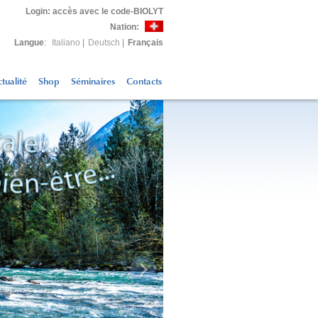
Login
: accès avec le code-BIOLYT
Nation:
Langue
:
Italiano
|
Deutsch
|
Français
tualité
Shop
Séminaires
Contacts