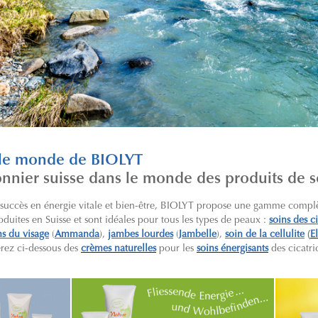
 le monde de BIOLYT
onnier suisse dans le monde des produits de 
 succès en énergie vitale et bien-être, BIOLYT propose une gamme compl
oduites en Suisse et sont idéales pour tous les types de peaux :
soins des ci
(
ns du visage
(
Ammanda
),
jambes lourdes
(
Jambelle
),
soin de la cellulite
E
verez ci-dessous des
crèmes naturelles
pour les
soins énergisants
des cicatri