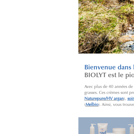
Bienvenue dans
BIOLYT est le pi
Avec plus de 40 années de
grasses. Ces crèmes sont pr
Naturepure/HV argan
),
soi
(
Melbio
). Ainsi, vous trou