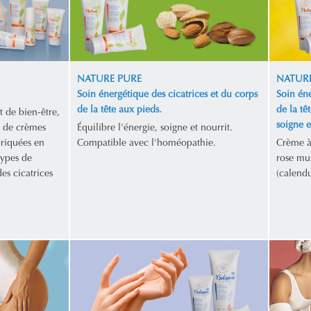
NATURE PURE
NATURE
Soin énergétique des cicatrices et du corps
Soin éne
de la tête aux pieds.
de la tê
t de bien-être,
soigne et
 de crèmes
Équilibre l'énergie, soigne et nourrit.
briquées en
Compatible avec l'homéopathie.
Crème à 
types de
rose mus
es cicatrices
(calendu