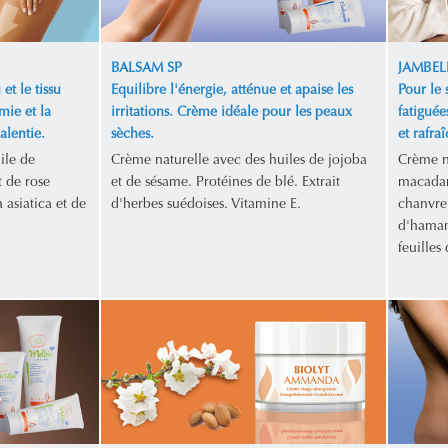
BALSAM SP
JAMBEL
et le tissu
Equilibre l'énergie, atténue et apaise les
Pour le 
mie et la
irritations. Crème idéale pour les peaux
fatiguée
alentie.
sèches.
et rafraî
ile de
Crème naturelle avec des huiles de jojoba
Crème n
 de rose
et de sésame. Protéines de blé. Extrait
macadam
 asiatica et de
d'herbes suédoises. Vitamine E.
chanvre.
d'hamamé
feuilles