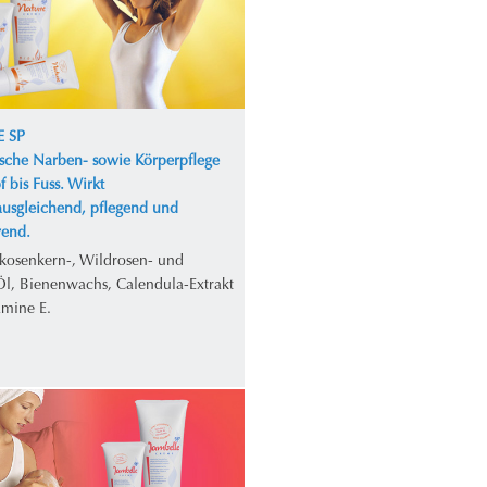
 SP
ische Narben- sowie Körperpflege
 bis Fuss. Wirkt
ausgleichend, pflegend und
erend.
ikosenkern-, Wildrosen- und
Öl, Bienenwachs, Calendula-Extrakt
amine E.