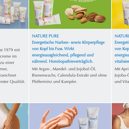
NATURE PURE
NATURE
Energetische Narben- sowie Körperpflege
Energet
von Kopf bis Fuss. Wirkt
von Kopf
at 1979 mit
energieausgleichend, pflegend und
energie
ecreme im
nährend. Homöopathieverträglich.
vitalisi
zu einer
rner,
Mit Argan-, Mandel- und Jojobal-Öl,
Mit Apr
gezeichnet
Bienenwachs, Calendula-Extrakt und ohne
Jojoba-
nster Qualität.
Pfefferminz und Kampfer.
und Vit