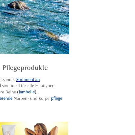
n Pflegeprodukte
assendes
Sortiment an
sind ideal für alle Hauttypen:
(
),
ere Beine
Jambelle
ierende
Narben- und Körper
pflege