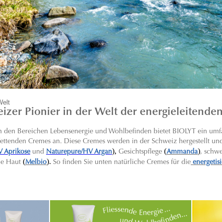
Welt
izer Pionier in der Welt der energieleitende
 in den Bereichen Lebensenergie und Wohlbefinden bietet BIOLYT ein umf
 fettenden Cremes an. Diese Cremes werden in der Schweiz hergestellt und 
),
(
)
V Aprikose
und
Naturepure/HV Argan
Gesichtspflege
Ammanda
, schw
(
).
ne Haut
Melbio
So finden Sie unten natürliche Cremes für die
energetis