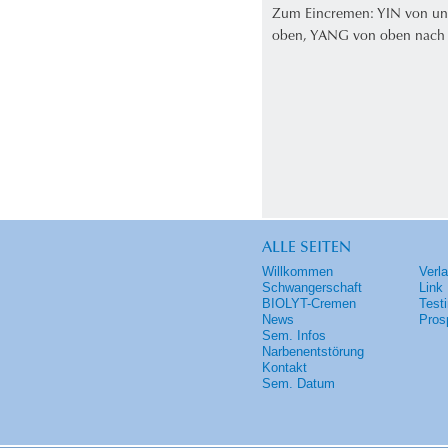
Zum Eincremen: YIN von un
oben, YANG von oben nach
ALLE SEITEN
Willkommen
Verl
Schwangerschaft
Link
BIOLYT-Cremen
Test
News
Pros
Sem. Infos
Narbenentstörung
Kontakt
Sem. Datum