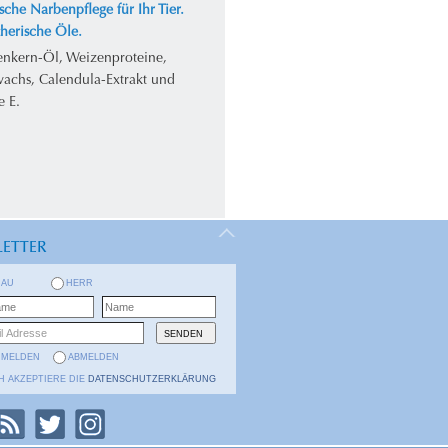
sche Narbenpflege für Ihr Tier.
herische Öle.
enkern-Öl, Weizenproteine,
achs, Calendula-Extrakt und
e E.
ETTER
RAU
HERR
NMELDEN
ABMELDEN
H AKZEPTIERE DIE
DATENSCHUTZERKLÄRUNG