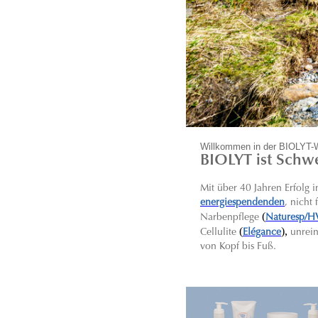
Willkommen in der BIOLYT-
BIOLYT ist Schwe
Mit über 40 Jahren Erfolg
energiespendenden
, nicht
(
Narbenpflege
Naturesp/H
(
),
C
ellulite
Elégance
unrei
von Kopf bis Fuß.