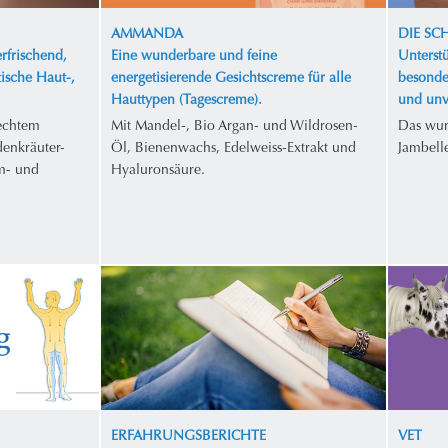
AMMANDA
DIE S
rfrischend,
Eine wunderbare und feine
Unterstü
tische Haut-,
energetisierende Gesichtscreme für alle
besonde
Hauttypen (Tagescreme).
und unv
 echtem
Mit Mandel-, Bio Argan- und Wildrosen-
Das wun
enkräuter-
Öl, Bienenwachs, Edelweiss-Extrakt und
Jambell
m- und
Hyaluronsäure.
ERFAHRUNGSBERICHTE
VET