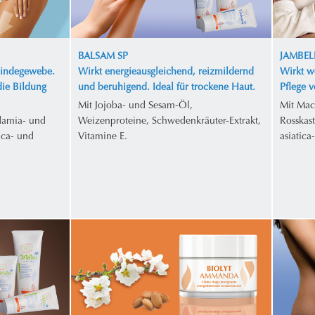
BALSAM SP
JAMBEL
Bindegewebe.
Wirkt energieausgleichend, reizmildernd
Wirkt w
die Bildung
und beruhigend. Ideal für trockene Haut.
Pflege 
Mit Jojoba- und Sesam-Öl,
Mit Mac
damia- und
Weizenproteine, Schwedenkräuter-Extrakt,
Rosskas
ica- und
Vitamine E.
asiatica