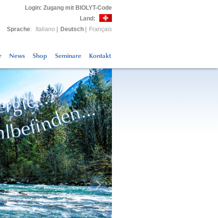
Login
: Zugang mit BIOLYT-Code
Land:
Sprache
:
Italiano
|
Deutsch
|
Français
r
News
Shop
Seminare
Kontakt