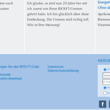
Energeti
ten nach
Ich glaube, es sind nun 20 Jahre her seit
Ohne ät
 unten
ich zuerst von Ihren BIOLYT-Cremen
gehört habe. Ich bin glücklich über diese
Aprikos
Entdeckung. Die Cremen sind richtig toll.
Bienenw
Wie ist Ihre Meinung?
Vitamin
NEWSL
angen Sie den BIOLYT-Code
Impressum
F
Datenschutzerklärung
imonials
pekte-download
A
IC