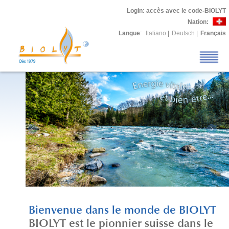
Login
: accès avec le code-BIOLYT
Nation:
Langue
:
Italiano
|
Deutsch
|
Français
Bienvenue dans le monde de BIOLYT
BIOLYT est le pionnier suisse dans le