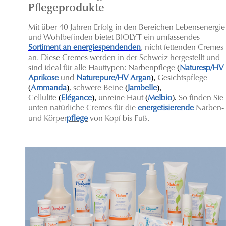
Pflegeprodukte
Mit über 40 Jahren Erfolg in den Bereichen Lebensenergie
und Wohlbefinden bietet BIOLYT ein umfassendes
Sortiment an energiespendenden
, nicht fettenden Cremes
an. Diese Cremes werden in der Schweiz hergestellt und
(
sind ideal für alle Hauttypen: Narbenpflege
Naturesp/HV
),
Aprikose
und
Naturepure/HV Argan
Gesichtspflege
(
)
(
),
Ammanda
, schwere Beine
Jambelle
(
),
(
).
C
ellulite
Elégance
unreine Haut
Melbio
So finden Sie
unten natürliche Cremes für die
energetisierende
Narben-
und Körper
pflege
von Kopf bis Fuß.