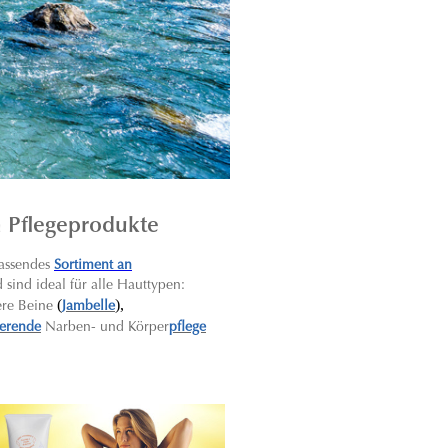
n Pflegeprodukte
assendes
Sortiment an
sind ideal für alle Hauttypen:
(
),
ere Beine
Jambelle
ierende
Narben- und Körper
pflege