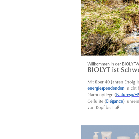
Willkommen in der BIOLYT-
BIOLYT ist Schwe
Mit über 40 Jahren Erfolg
energiespendenden
, nicht
(
Narbenpflege
Naturesp/H
(
),
C
ellulite
Elégance
unrei
von Kopf bis Fuß.