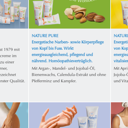
NATURE PURE
NATURE
Energetische Narben- sowie Körperpflege
Energet
von Kopf bis Fuss. Wirkt
von Kopf
at 1979 mit
energieausgleichend, pflegend und
energie
ecreme im
nährend. Homöopathieverträglich.
vitalisi
zu einer
rner,
Mit Argan-, Mandel- und Jojobal-Öl,
Mit Apr
gezeichnet
Bienenwachs, Calendula-Extrakt und ohne
Jojoba-
nster Qualität.
Pfefferminz und Kampfer.
und Vit