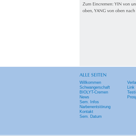
Zum Eincremen: YIN von un
oben, YANG von oben nach
ALLE SEITEN
Willkommen
Verl
Schwangerschaft
Link
BIOLYT-Cremen
Test
News
Pros
Sem. Infos
Narbenentstörung
Kontakt
Sem. Datum