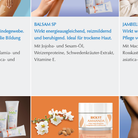
BALSAM SP
JAMBEL
Bindegewebe.
Wirkt energieausgleichend, reizmildernd
Wirkt w
die Bildung
und beruhigend. Ideal für trockene Haut.
Pflege 
Mit Jojoba- und Sesam-Öl,
Mit Mac
damia- und
Weizenproteine, Schwedenkräuter-Extrakt,
Rosskas
ica- und
Vitamine E.
asiatica