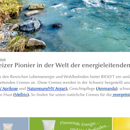
Welt
izer Pionier in der Welt der energieleitende
 in den Bereichen Lebensenergie und Wohlbefinden bietet BIOLYT ein umf
 fettenden Cremes an. Diese Cremes werden in der Schweiz hergestellt und 
),
(
)
V Aprikose
und
Naturepure/HV Argan
Gesichtspflege
Ammanda
, schw
(
).
ne Haut
Melbio
So finden Sie unten natürliche Cremes für die
energetis