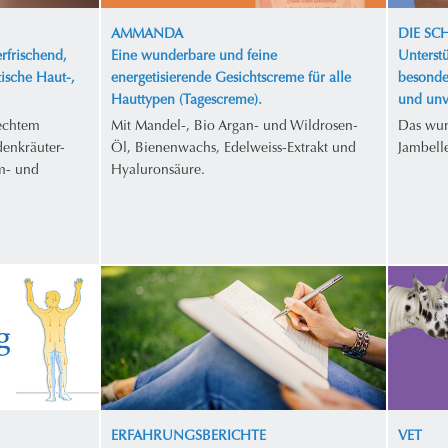
AMMANDA
DIE S
rfrischend,
Eine wunderbare und feine
Unterstü
tische Haut-,
energetisierende Gesichtscreme für alle
besonde
Hauttypen (Tagescreme).
und unv
 echtem
Mit Mandel-, Bio Argan- und Wildrosen-
Das wun
enkräuter-
Öl, Bienenwachs, Edelweiss-Extrakt und
Jambell
m- und
Hyaluronsäure.
ERFAHRUNGSBERICHTE
VET