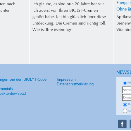
Energeti
ten nach
Ich glaube, es sind nun 20 Jahre her seit
Ohne ät
 unten
ich zuerst von Ihren BIOLYT-Cremen
gehört habe. Ich bin glücklich über diese
Aprikos
Entdeckung. Die Cremen sind richtig toll.
Bienenw
Wie ist Ihre Meinung?
Vitamin
NEWSL
angen Sie den BIOLYT-Code
Impressum
F
Datenschutzerklärung
imonials
pekte-download
A
IC