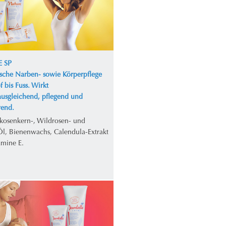
 SP
ische Narben- sowie Körperpflege
 bis Fuss. Wirkt
ausgleichend, pflegend und
erend.
ikosenkern-, Wildrosen- und
Öl, Bienenwachs, Calendula-Extrakt
amine E.