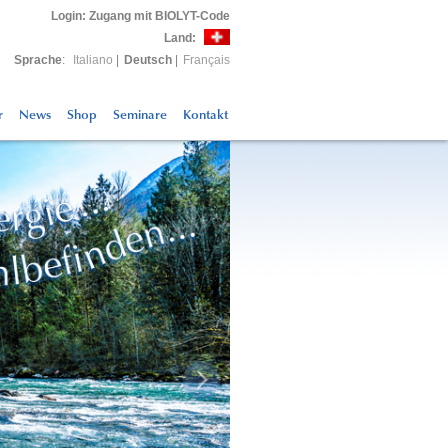
Login
: Zugang mit BIOLYT-Code
Land:
Sprache
:
Italiano
|
Deutsch
|
Français
r
News
Shop
Seminare
Kontakt