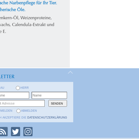
sche Narbenpflege für Ihr Tier.
herische Öle.
enkern-Öl, Weizenproteine,
achs, Calendula-Extrakt und
e E.
ETTER
RAU
HERR
NMELDEN
ABMELDEN
H AKZEPTIERE DIE
DATENSCHUTZERKLÄRUNG