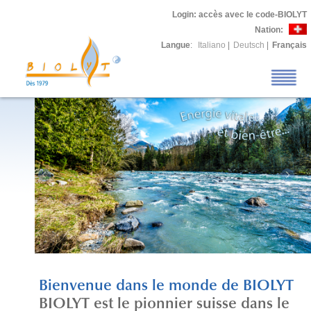
Login
: accès avec le code-BIOLYT
Nation:
Langue
:
Italiano
|
Deutsch
|
Français
Bienvenue dans le monde de BIOLYT
BIOLYT est le pionnier suisse dans le