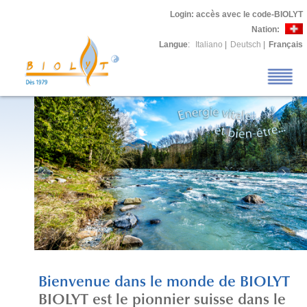
Login
: accès avec le code-BIOLYT
Nation:
Langue
:
Italiano
|
Deutsch
|
Français
Bienvenue dans le monde de BIOLYT
BIOLYT est le pionnier suisse dans le