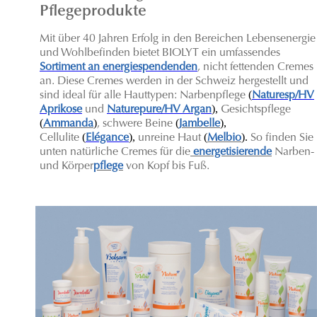
Pflegeprodukte
Mit über 40 Jahren Erfolg in den Bereichen Lebensenergie
und Wohlbefinden bietet BIOLYT ein umfassendes
Sortiment an energiespendenden
, nicht fettenden Cremes
an. Diese Cremes werden in der Schweiz hergestellt und
(
sind ideal für alle Hauttypen: Narbenpflege
Naturesp/HV
),
Aprikose
und
Naturepure/HV Argan
Gesichtspflege
(
)
(
),
Ammanda
, schwere Beine
Jambelle
(
),
(
).
C
ellulite
Elégance
unreine Haut
Melbio
So finden Sie
unten natürliche Cremes für die
energetisierende
Narben-
und Körper
pflege
von Kopf bis Fuß.