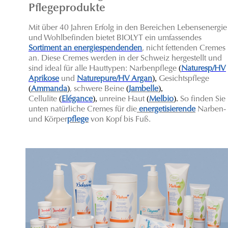
Pflegeprodukte
Mit über 40 Jahren Erfolg in den Bereichen Lebensenergie
und Wohlbefinden bietet BIOLYT ein umfassendes
Sortiment an energiespendenden
, nicht fettenden Cremes
an. Diese Cremes werden in der Schweiz hergestellt und
(
sind ideal für alle Hauttypen: Narbenpflege
Naturesp/HV
),
Aprikose
und
Naturepure/HV Argan
Gesichtspflege
(
)
(
),
Ammanda
, schwere Beine
Jambelle
(
),
(
).
C
ellulite
Elégance
unreine Haut
Melbio
So finden Sie
unten natürliche Cremes für die
energetisierende
Narben-
und Körper
pflege
von Kopf bis Fuß.