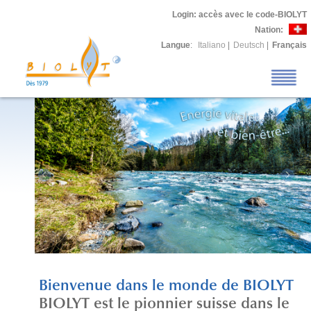
Login
: accès avec le code-BIOLYT
Nation:
Langue
:
Italiano
|
Deutsch
|
Français
Bienvenue dans le monde de BIOLYT
BIOLYT est le pionnier suisse dans le