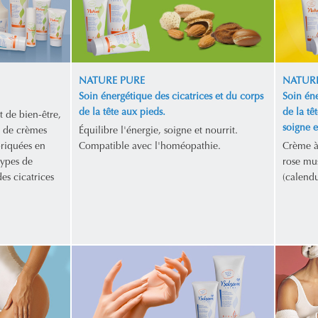
NATURE PURE
NATURE
Soin énergétique des cicatrices et du corps
Soin éne
de la tête aux pieds.
de la tê
t de bien-être,
soigne et
 de crèmes
Équilibre l'énergie, soigne et nourrit.
briquées en
Compatible avec l'homéopathie.
Crème à 
types de
rose mus
es cicatrices
(calendu