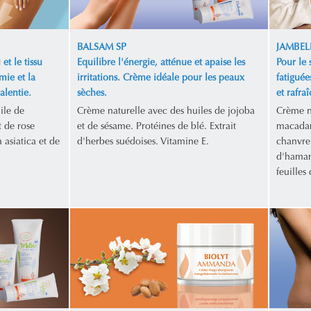
BALSAM SP
JAMBEL
et le tissu
Equilibre l'énergie, atténue et apaise les
Pour le 
mie et la
irritations. Crème idéale pour les peaux
fatiguée
alentie.
sèches.
et rafraî
ile de
Crème naturelle avec des huiles de jojoba
Crème n
 de rose
et de sésame. Protéines de blé. Extrait
macadam
 asiatica et de
d'herbes suédoises. Vitamine E.
chanvre.
d'hamamé
feuilles