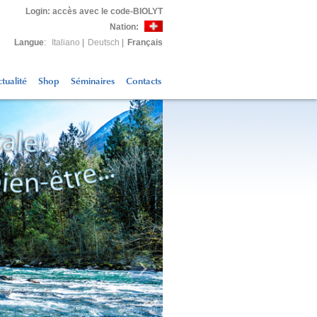
Login
: accès avec le code-BIOLYT
Nation:
Langue
:
Italiano
|
Deutsch
|
Français
tualité
Shop
Séminaires
Contacts