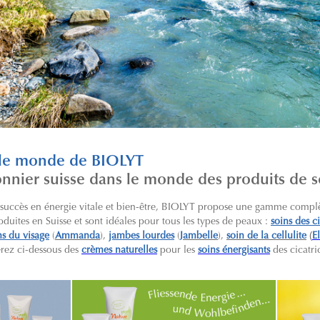
 le monde de BIOLYT
onnier suisse dans le monde des produits de 
 succès en énergie vitale et bien-être, BIOLYT propose une gamme compl
oduites en Suisse et sont idéales pour tous les types de peaux :
soins des ci
(
ns du visage
(
Ammanda
),
jambes lourdes
(
Jambelle
),
soin de la cellulite
E
verez ci-dessous des
crèmes naturelles
pour les
soins énergisants
des cicatri