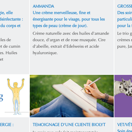
AMMANDA
GROSSE
ie, elle
Une crème merveilleuse, fine et
Des soin
ésinfectante :
énergisante pour le visage, pour tous les
particul
 du corps et
types de peau (crème de jour).
pour la
Crème naturelle avec des huiles d'amande
Le trio 
les de
douce, d'argan et de rose musquée. Cire
crèmes n
et de cumin
d'abeille, extrait d'Edelweiss et acide
pure, Ja
es. Huiles
hyaluronique.
et
ERGIE :
TEMOIGNAGE D'UNE CLIENTE BIOLYT
VET/VÉ
Soin éne