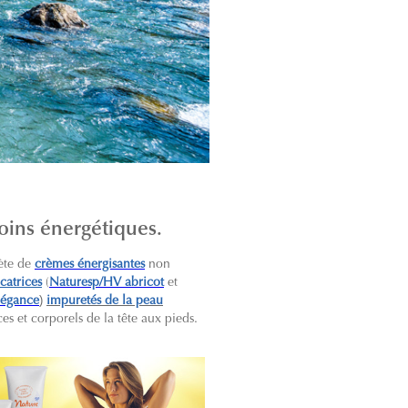
soins énergétiques.
ète de
crèmes énergisantes
non
catrices
(
Naturesp/HV abricot
et
)
légance
impuretés de la peau
ces et corporels de la tête aux pieds.