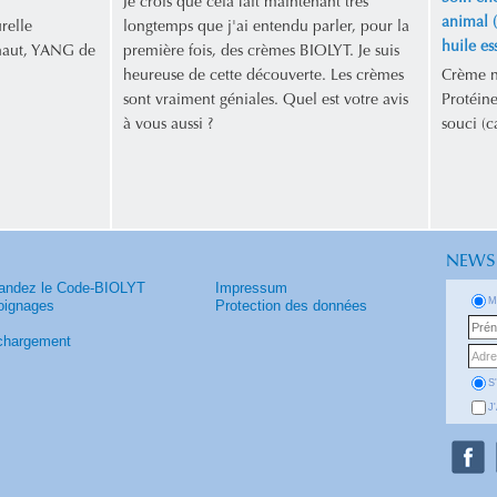
Je crois que cela fait maintenant très
animal (
relle
longtemps que j'ai entendu parler, pour la
huile es
 haut, YANG de
première fois, des crèmes BIOLYT. Je suis
heureuse de cette découverte. Les crèmes
Crème na
sont vraiment géniales. Quel est votre avis
Protéine
à vous aussi ?
souci (c
NEWS
ndez le Code-BIOLYT
Impressum
M
ignages
Protection des données
chargement
S
J