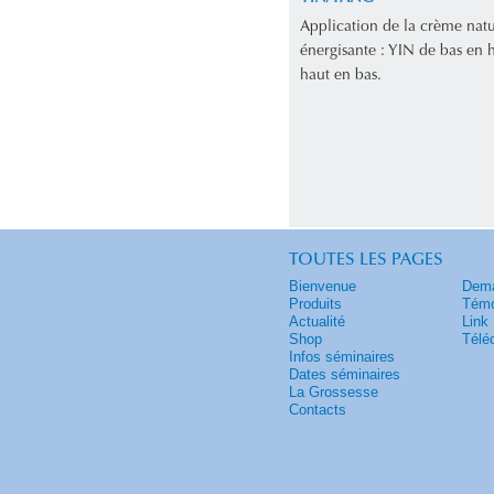
Application de la crème natu
énergisante : YIN de bas en
haut en bas.
TOUTES LES PAGES
Bienvenue
Dema
Produits
Témo
Actualité
Link
Shop
Télé
Infos séminaires
Dates séminaires
La Grossesse
Contacts