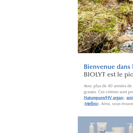
Bienvenue dans
BIOLYT est le pi
Avec plus de 40 années de
grasses. Ces crèmes sont pr
Naturepure/HV argan
),
soi
(
Melbio
). Ainsi, vous trou