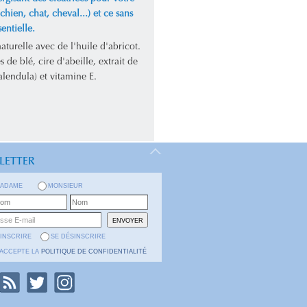
chien, chat, cheval...) et ce sans
sentielle.
turelle avec de l'huile d'abricot.
s de blé, cire d'abeille, extrait de
alendula) et vitamine E.
LETTER
ADAME
MONSIEUR
'INSCRIRE
SE DÉSINSCRIRE
'ACCEPTE LA
POLITIQUE DE CONFIDENTIALITÉ