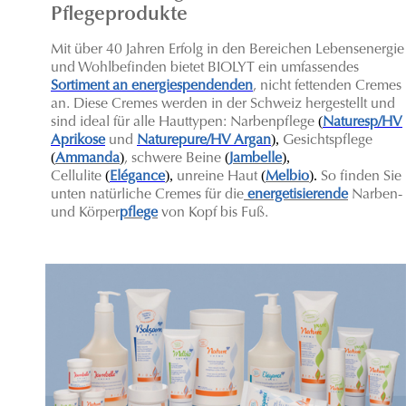
Pflegeprodukte
Mit über 40 Jahren Erfolg in den Bereichen Lebensenergie
und Wohlbefinden bietet BIOLYT ein umfassendes
Sortiment an energiespendenden
, nicht fettenden Cremes
an. Diese Cremes werden in der Schweiz hergestellt und
(
sind ideal für alle Hauttypen: Narbenpflege
Naturesp/HV
),
Aprikose
und
Naturepure/HV Argan
Gesichtspflege
(
)
(
),
Ammanda
, schwere Beine
Jambelle
(
),
(
).
C
ellulite
Elégance
unreine Haut
Melbio
So finden Sie
unten natürliche Cremes für die
energetisierende
Narben-
und Körper
pflege
von Kopf bis Fuß.