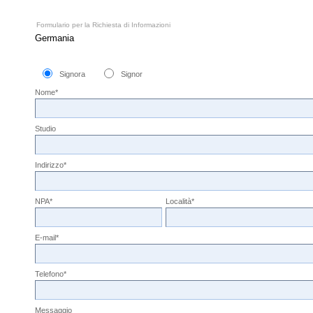
Formulario per la Richiesta di Informazioni
Germania
Signora
Signor
Nome*
Studio
Indirizzo*
NPA*
Località*
E-mail*
Telefono*
Messaggio