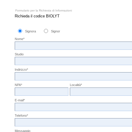
Formulario per la Richiesta di Informazioni
Richieda il codice BIOLYT
Signora
Signor
Nome*
Studio
Indirizzo*
NPA*
Località*
E-mail*
Telefono*
Messaggio